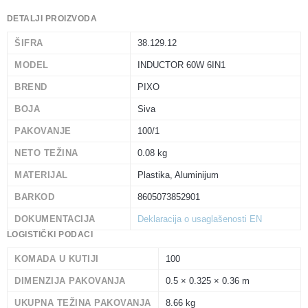
DETALJI PROIZVODA
ŠIFRA
38.129.12
MODEL
INDUCTOR 60W 6IN1
BREND
PIXO
BOJA
Siva
PAKOVANJE
100/1
NETO TEŽINA
0.08 kg
MATERIJAL
Plastika, Aluminijum
BARKOD
8605073852901
DOKUMENTACIJA
Deklaracija o usaglašenosti EN
LOGISTIČKI PODACI
KOMADA U KUTIJI
100
DIMENZIJA PAKOVANJA
0.5 × 0.325 × 0.36 m
UKUPNA TEŽINA PAKOVANJA
8.66 kg