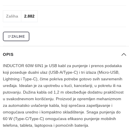
Zaliha
2.882
ZALIHE
OPIS
INDUCTOR 60W 6IN1 je USB kabl za punjenje i prenos podataka
koji poseduje dualni ulaz (USB-A/Type-C) i tri izlaza (Micro-USB,
Lightning i Type-C), čime pokriva potrebe gotovo svih savremenih
uređaja. Idealan je za upotrebu u kući, kancelariji, u pokretu ili na
putovanju. Dužina kabla od 1,2 m obezbeđuje dodatnu praktičnost
u svakodnevnom korišćenju. Proizvod je opremljen mehanizmom
za automatsko uvlačenje kabla, koji sprečava zapetljavanje i
omogućava uredno i kompaktno skladištenje. Snaga punjenja do
60 W (Type-C/Type-C) omogućava efikasno punjenje mobilnih
telefona, tableta, laptopova i pomoćnih baterija.