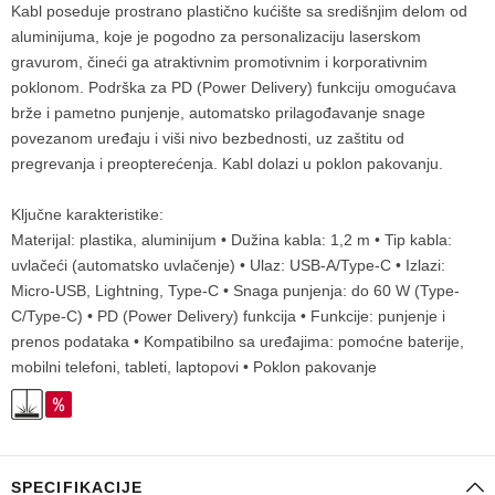
Kabl poseduje prostrano plastično kućište sa središnjim delom od
aluminijuma, koje je pogodno za personalizaciju laserskom
gravurom, čineći ga atraktivnim promotivnim i korporativnim
poklonom. Podrška za PD (Power Delivery) funkciju omogućava
brže i pametno punjenje, automatsko prilagođavanje snage
povezanom uređaju i viši nivo bezbednosti, uz zaštitu od
pregrevanja i preopterećenja. Kabl dolazi u poklon pakovanju.
Ključne karakteristike:
Materijal: plastika, aluminijum • Dužina kabla: 1,2 m • Tip kabla:
uvlačeći (automatsko uvlačenje) • Ulaz: USB-A/Type-C • Izlazi:
Micro-USB, Lightning, Type-C • Snaga punjenja: do 60 W (Type-
C/Type-C) • PD (Power Delivery) funkcija • Funkcije: punjenje i
prenos podataka • Kompatibilno sa uređajima: pomoćne baterije,
mobilni telefoni, tableti, laptopovi • Poklon pakovanje
SPECIFIKACIJE