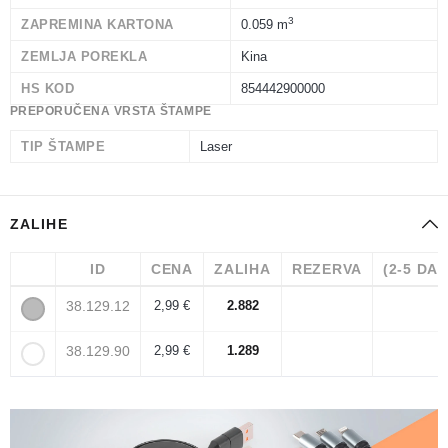
3
ZAPREMINA KARTONA
0.059 m
ZEMLJA POREKLA
Kina
HS KOD
854442900000
PREPORUČENA VRSTA ŠTAMPE
TIP ŠTAMPE
Laser
ZALIHE
ID
CENA
ZALIHA
REZERVA
(2-5 DA
38.129.12
2,99 €
2.882
38.129.90
2,99 €
1.289