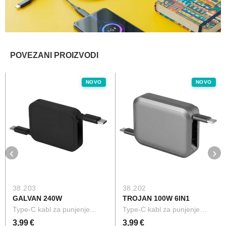
POVEZANI PROIZVODI
NOVO
NOVO
‹
›
38.203
38.202
GALVAN 240W
TROJAN 100W 6IN1
Type-C kabl za punjenje…
Type-C kabl za punjenje…
3,99 €
3,99 €