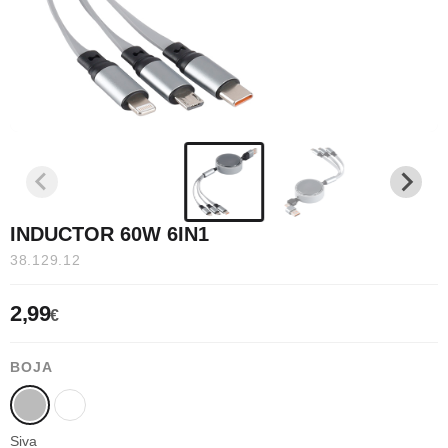
INDUCTOR 60W 6IN1
38.129.12
2,99
€
BOJA
Siva