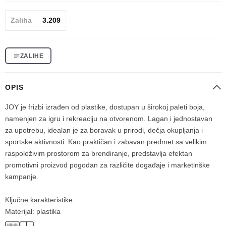
Zaliha
3.209
ZALIHE
OPIS
JOY je frizbi izrađen od plastike, dostupan u širokoj paleti boja,
namenjen za igru i rekreaciju na otvorenom. Lagan i jednostavan
za upotrebu, idealan je za boravak u prirodi, dečja okupljanja i
sportske aktivnosti. Kao praktičan i zabavan predmet sa velikim
raspoloživim prostorom za brendiranje, predstavlja efektan
promotivni proizvod pogodan za različite događaje i marketinške
kampanje.
Ključne karakteristike:
Materijal: plastika