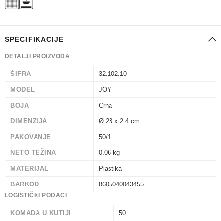
SPECIFIKACIJE
DETALJI PROIZVODA
ŠIFRA
32.102.10
MODEL
JOY
BOJA
Crna
DIMENZIJA
Ø 23 x 2.4 cm
PAKOVANJE
50/1
NETO TEŽINA
0.06 kg
MATERIJAL
Plastika
BARKOD
8605040043455
LOGISTIČKI PODACI
KOMADA U KUTIJI
50