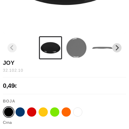
JOY
32.102.10
0,49
€
BOJA
Crna