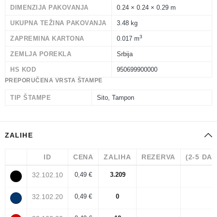
DIMENZIJA PAKOVANJA
0.24 × 0.24 × 0.29 m
UKUPNA TEŽINA PAKOVANJA
3.48 kg
3
ZAPREMINA KARTONA
0.017 m
ZEMLJA POREKLA
Srbija
HS KOD
950699900000
PREPORUČENA VRSTA ŠTAMPE
TIP ŠTAMPE
Sito, Tampon
ZALIHE
ID
CENA
ZALIHA
REZERVA
(2-5 DA
32.102.10
0,49 €
3.209
32.102.20
0,49 €
0