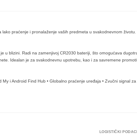
a lako praćenje i pronalaženje vaših predmeta u svakodnevnom životu. 
da je u blizini. Radi na zamenjivoj CR2030 bateriji, što omogućava dugo
redmete. Idealan je za svakodnevnu upotrebu, kao i za savremene promo
nd My i Android Find Hub • Globalno praćenje uređaja • Zvučni signal za
LOGISTIČKI PODAC