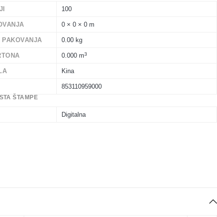
JI
100
OVANJA
0 × 0 × 0 m
A PAKOVANJA
0.00 kg
3
RTONA
0.000 m
LA
Kina
853110959000
STA ŠTAMPE
Digitalna