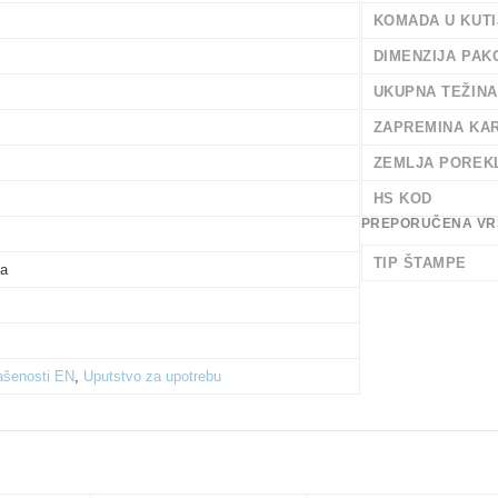
KOMADA U KUTI
DIMENZIJA PAK
UKUPNA TEŽIN
ZAPREMINA KA
ZEMLJA POREK
HS KOD
PREPORUČENA VR
TIP ŠTAMPE
ža
lašenosti EN
,
Uputstvo za upotrebu