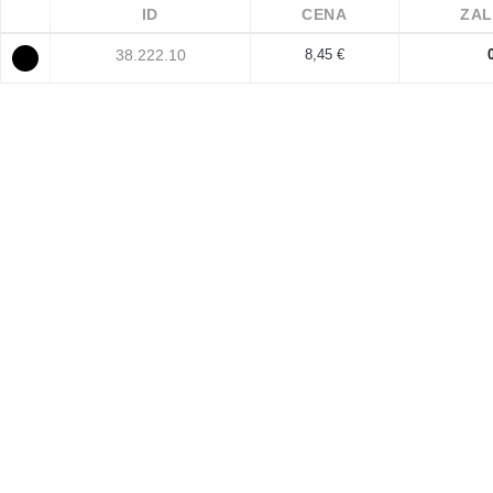
ID
CENA
ZAL
38.222.10
8,45 €