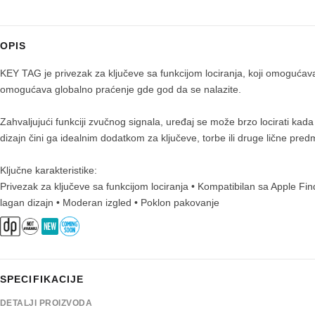
OPIS
KEY TAG je privezak za ključeve sa funkcijom lociranja, koji omogućav
omogućava globalno praćenje gde god da se nalazite.
Zahvaljujući funkciji zvučnog signala, uređaj se može brzo locirati ka
dizajn čini ga idealnim dodatkom za ključeve, torbe ili druge lične p
Ključne karakteristike:
Privezak za ključeve sa funkcijom lociranja • Kompatibilan sa Apple Fi
lagan dizajn • Moderan izgled • Poklon pakovanje
SPECIFIKACIJE
DETALJI PROIZVODA