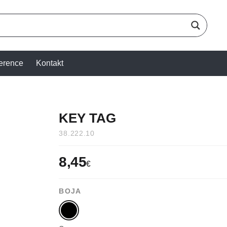
erence
Kontakt
KEY TAG
38.222.10
8,45
€
BOJA