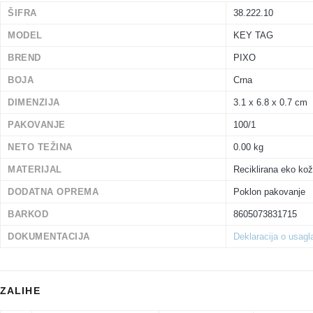
ŠIFRA
38.222.10
MODEL
KEY TAG
BREND
PIXO
BOJA
Crna
DIMENZIJA
3.1 x 6.8 x 0.7 cm
PAKOVANJE
100/1
NETO TEŽINA
0.00 kg
MATERIJAL
Reciklirana eko ko
DODATNA OPREMA
Poklon pakovanje
BARKOD
8605073831715
DOKUMENTACIJA
Deklaracija o usag
ZALIHE