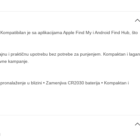
Kompatibilan je sa aplikacijama Apple Find My i Android Find Hub, što
trajnu i praktičnu upotrebu bez potrebe za punjenjem. Kompaktan i lagan
tivne kampanje.
 pronalaženje u blizini • Zamenjiva CR2030 baterija • Kompaktan i
I