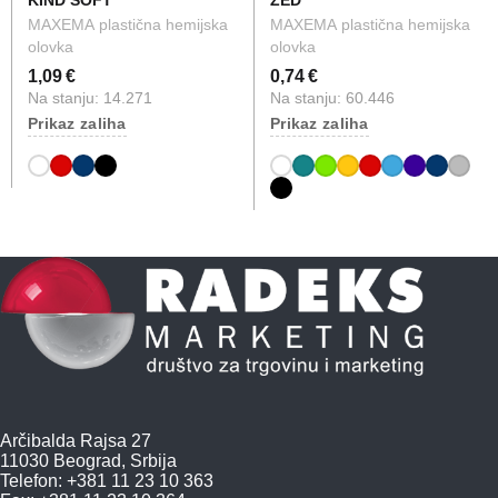
KIND SOFT
ZED
MAXEMA plastična hemijska
MAXEMA plastična hemijska
olovka
olovka
1,09 €
0,74 €
Na stanju: 14.271
Na stanju: 60.446
Prikaz zaliha
Prikaz zaliha
Arčibalda Rajsa 27
11030 Beograd, Srbija
Telefon: +381 11 23 10 363