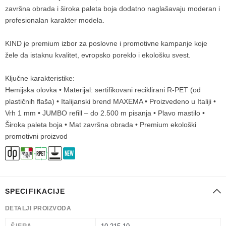
završna obrada i široka paleta boja dodatno naglašavaju moderan i
profesionalan karakter modela.
KIND je premium izbor za poslovne i promotivne kampanje koje
žele da istaknu kvalitet, evropsko poreklo i ekološku svest.
Ključne karakteristike:
Hemijska olovka • Materijal: sertifikovani reciklirani R-PET (od
plastičnih flaša) • Italijanski brend MAXEMA • Proizvedeno u Italiji •
Vrh 1 mm • JUMBO refill – do 2.500 m pisanja • Plavo mastilo •
Široka paleta boja • Mat završna obrada • Premium ekološki
promotivni proizvod
SPECIFIKACIJE
DETALJI PROIZVODA