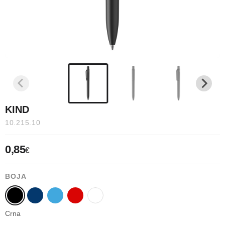
KIND
10.215.10
0,85
€
BOJA
Crna