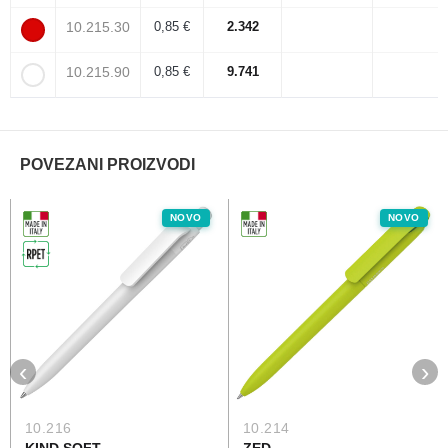
10.215.30
0,85 €
2.342
10.215.90
0,85 €
9.741
POVEZANI PROIZVODI
NOVO
NOVO
‹
›
10.216
10.214