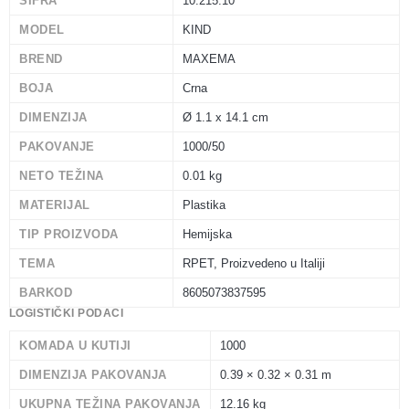
ŠIFRA
10.215.10
MODEL
KIND
BREND
MAXEMA
BOJA
Crna
DIMENZIJA
Ø 1.1 x 14.1 cm
PAKOVANJE
1000/50
NETO TEŽINA
0.01 kg
MATERIJAL
Plastika
TIP PROIZVODA
Hemijska
TEMA
RPET, Proizvedeno u Italiji
BARKOD
8605073837595
LOGISTIČKI PODACI
KOMADA U KUTIJI
1000
DIMENZIJA PAKOVANJA
0.39 × 0.32 × 0.31 m
UKUPNA TEŽINA PAKOVANJA
12.16 kg