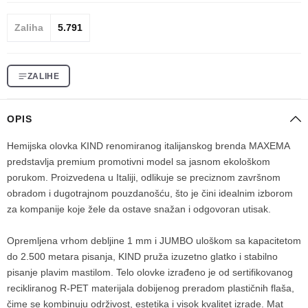
Zaliha
5.791
ZALIHE
OPIS
Hemijska olovka KIND renomiranog italijanskog brenda MAXEMA
predstavlja premium promotivni model sa jasnom ekološkom
porukom. Proizvedena u Italiji, odlikuje se preciznom završnom
obradom i dugotrajnom pouzdanošću, što je čini idealnim izborom
za kompanije koje žele da ostave snažan i odgovoran utisak.
Opremljena vrhom debljine 1 mm i JUMBO uloškom sa kapacitetom
do 2.500 metara pisanja, KIND pruža izuzetno glatko i stabilno
pisanje plavim mastilom. Telo olovke izrađeno je od sertifikovanog
recikliranog R-PET materijala dobijenog preradom plastičnih flaša,
čime se kombinuju održivost, estetika i visok kvalitet izrade. Mat