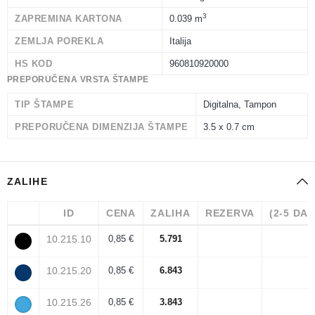
3
ZAPREMINA KARTONA
0.039 m
ZEMLJA POREKLA
Italija
HS KOD
960810920000
PREPORUČENA VRSTA ŠTAMPE
TIP ŠTAMPE
Digitalna, Tampon
PREPORUČENA DIMENZIJA ŠTAMPE
3.5 x 0.7 cm
ZALIHE
ID
CENA
ZALIHA
REZERVA
(2-5 DA
10.215.10
0,85 €
5.791
10.215.20
0,85 €
6.843
10.215.26
0,85 €
3.843