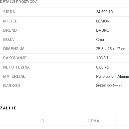
DETALJI PROIZVODA
ŠIFRA
34.699.10
MODEL
LEMON
BREND
BRUNO
BOJA
Crna
DIMENZIJA
25.5 x 16 x 17 cm
PAKOVANJE
120/5/1
NETO TEŽINA
0.06 kg
MATERIJAL
Polipropilen, Alumi
BARKOD
8605073846672
ZALIHE
ID
CENA