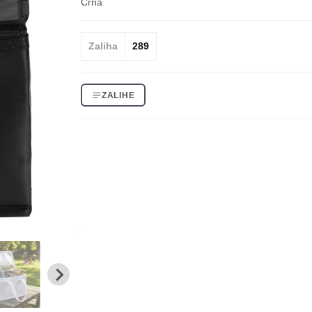
Crna
Zaliha
289
ZALIHE