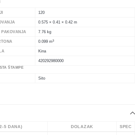
I
JI
120
OVANJA
0.575 × 0.41 × 0.42 m
A PAKOVANJA
7.76 kg
3
RTONA
0.099 m
LA
Kina
420292980000
STA ŠTAMPE
Sito
(2-5 DANA)
DOLAZAK
SPEC