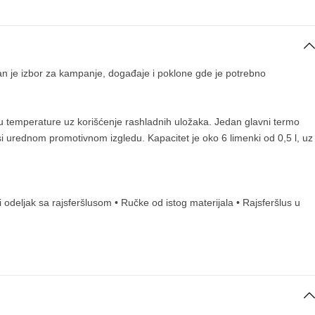
an je izbor za kampanje, događaje i poklone gde je potrebno
 temperature uz korišćenje rashladnih uložaka. Jedan glavni termo
osi urednom promotivnom izgledu. Kapacitet je oko 6 limenki od 0,5 l, uz
odeljak sa rajsferšlusom • Ručke od istog materijala • Rajsferšlus u