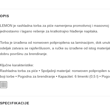
OPIS
LEMON je rashladna torba za piće namenjena promotivnoj i masovnoj dis
jednostavno i lagano rešenje za kratkotrajno hlađenje napitaka.
Torba je izrađena od nonwoven polipropilena sa laminacijom, dok unut
odeljak zatvara se rajsferšlusom, a ručke su izrađene od istog materija
dobru površinu za brendiranje.
Ključne karakteristike:
Rashladna torba za piće • Spoljašnji materijal: nonwoven polipropilen s
boji torbe • Pogodna za brendiranje • Kapacitet: 6 limenki (0,5 l) • Po
SPECIFIKACIJE