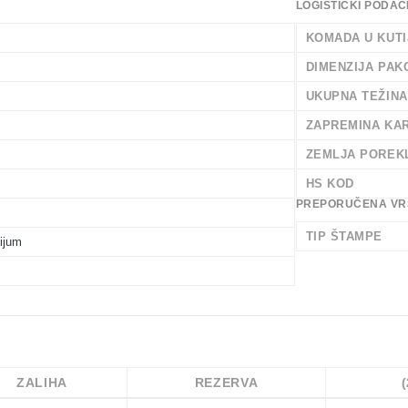
LOGISTIČKI PODAC
KOMADA U KUTI
DIMENZIJA PAK
UKUPNA TEŽIN
ZAPREMINA KA
ZEMLJA POREK
HS KOD
PREPORUČENA VR
TIP ŠTAMPE
nijum
ZALIHA
REZERVA