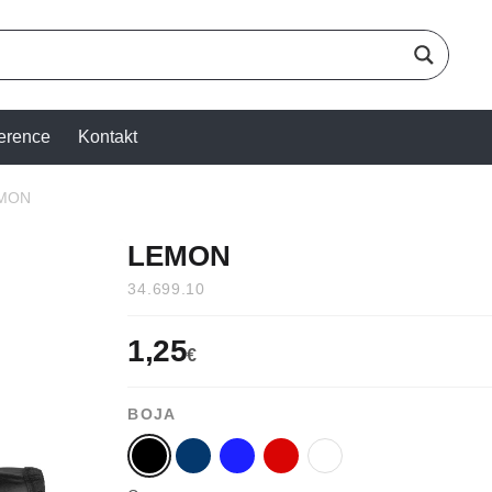
erence
Kontakt
MON
LEMON
34.699.10
1,25
€
BOJA