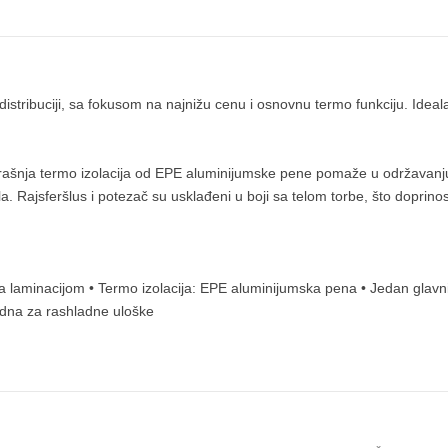
tribuciji, sa fokusom na najnižu cenu i osnovnu termo funkciju. Ideal
rašnja termo izolacija od EPE aluminijumske pene pomaže u održavanju
la. Rajsferšlus i potezač su usklađeni u boji sa telom torbe, što doprin
a laminacijom • Termo izolacija: EPE aluminijumska pena • Jedan glavni 
godna za rashladne uloške