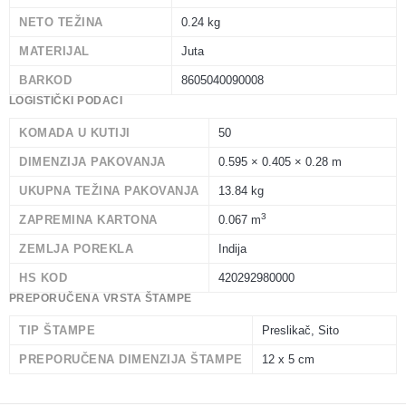
NETO TEŽINA
0.24 kg
MATERIJAL
Juta
BARKOD
8605040090008
LOGISTIČKI PODACI
KOMADA U KUTIJI
50
DIMENZIJA PAKOVANJA
0.595 × 0.405 × 0.28 m
UKUPNA TEŽINA PAKOVANJA
13.84 kg
3
ZAPREMINA KARTONA
0.067 m
ZEMLJA POREKLA
Indija
HS KOD
420292980000
PREPORUČENA VRSTA ŠTAMPE
TIP ŠTAMPE
Preslikač, Sito
PREPORUČENA DIMENZIJA ŠTAMPE
12 x 5 cm