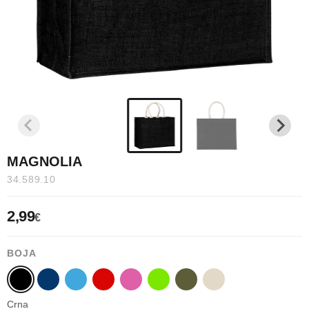
MAGNOLIA
34.589.10
2,99
€
BOJA
Crna