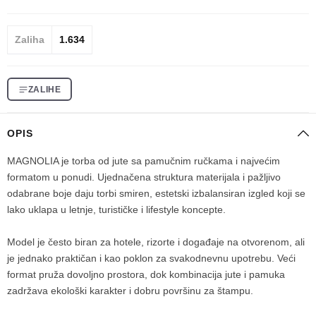
Zaliha
1.634
ZALIHE
OPIS
MAGNOLIA je torba od jute sa pamučnim ručkama i najvećim
formatom u ponudi. Ujednačena struktura materijala i pažljivo
odabrane boje daju torbi smiren, estetski izbalansiran izgled koji se
lako uklapa u letnje, turističke i lifestyle koncepte.
Model je često biran za hotele, rizorte i događaje na otvorenom, ali
je jednako praktičan i kao poklon za svakodnevnu upotrebu. Veći
format pruža dovoljno prostora, dok kombinacija jute i pamuka
zadržava ekološki karakter i dobru površinu za štampu.