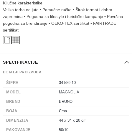
Ključne karakteristike:
Velika torba od jute • Pamučne ručke • Širok format i dobra
zapremina • Pogodna za lifestyle i turističke kampanje • Površina
pogodna za brendiranje • OEKO-TEX sertifikat • FAIRTRADE
sertifikat
SPECIFIKACIJE
DETALJI PROIZVODA
ŠIFRA
34.589.10
MODEL
MAGNOLIA
BREND
BRUNO
BOJA
Crna
DIMENZIJA
44 x 34 x 20 cm
PAKOVANJE
50/10