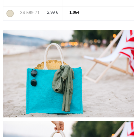
34.589.71
2,99 €
1.064