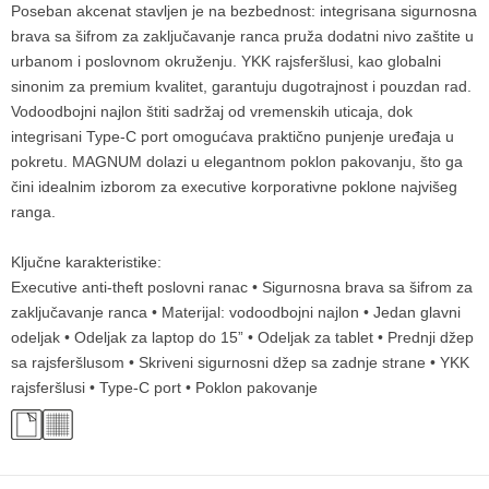
Poseban akcenat stavljen je na bezbednost: integrisana sigurnosna
brava sa šifrom za zaključavanje ranca pruža dodatni nivo zaštite u
urbanom i poslovnom okruženju. YKK rajsferšlusi, kao globalni
sinonim za premium kvalitet, garantuju dugotrajnost i pouzdan rad.
Vodoodbojni najlon štiti sadržaj od vremenskih uticaja, dok
integrisani Type-C port omogućava praktično punjenje uređaja u
pokretu. MAGNUM dolazi u elegantnom poklon pakovanju, što ga
čini idealnim izborom za executive korporativne poklone najvišeg
ranga.
Ključne karakteristike:
Executive anti-theft poslovni ranac • Sigurnosna brava sa šifrom za
zaključavanje ranca • Materijal: vodoodbojni najlon • Jedan glavni
odeljak • Odeljak za laptop do 15” • Odeljak za tablet • Prednji džep
sa rajsferšlusom • Skriveni sigurnosni džep sa zadnje strane • YKK
rajsferšlusi • Type-C port • Poklon pakovanje