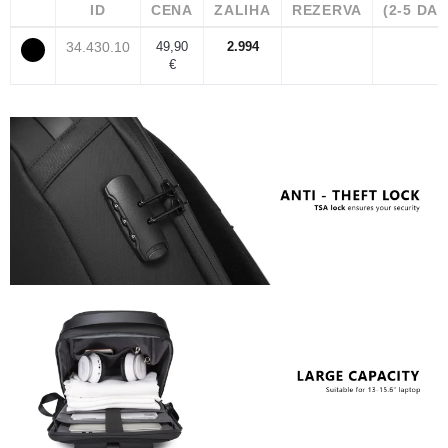
ID
CENA
ZALIHA
REZERVA
(2-5 DA
34.430.10
49,90
2.994
€