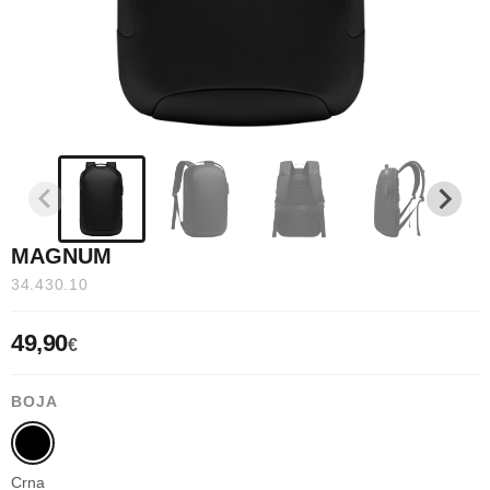
MAGNUM
34.430.10
49,90
€
BOJA
Crna