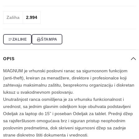
Zaliha
2.994
ZALIHE
ŠTAMPA
OPIS
MAGNUM je vrhunski poslovni ranac sa sigurnosnom funkcijom
(anti-theft), kreiran za menadžere, direktore i profesionalce koji
zahtevaju maksimalnu zaštitu, besprekornu organizaciju i diskretan
luksuz u svakodnevnom poslovanju.
Unutrašnjost ranca osmišljena je za vrhunsku funkcionalnost i
urednost, sa jednim glavnim odeljkom koje obuhvata podstavljeni
Odeljak za laptop do 15” i poseban Odeljak za tablet. Prednji džep
sa rajsferšlusom omogućava brz i siguran pristup neophodnim
poslovnim predmetima, dok skriveni sigurnosni džep sa zadnje
strane diskretno štiti dokumenta i vrednosti.