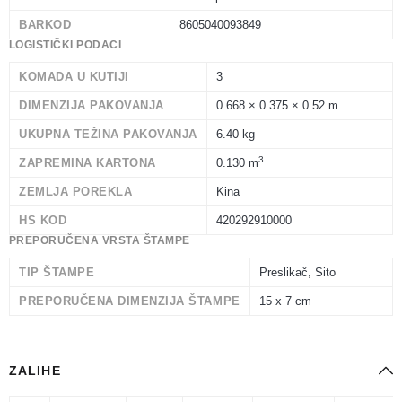
BARKOD
8605040093849
LOGISTIČKI PODACI
KOMADA U KUTIJI
3
DIMENZIJA PAKOVANJA
0.668 × 0.375 × 0.52 m
UKUPNA TEŽINA PAKOVANJA
6.40 kg
3
ZAPREMINA KARTONA
0.130 m
ZEMLJA POREKLA
Kina
HS KOD
420292910000
PREPORUČENA VRSTA ŠTAMPE
TIP ŠTAMPE
Preslikač, Sito
PREPORUČENA DIMENZIJA ŠTAMPE
15 x 7 cm
ZALIHE