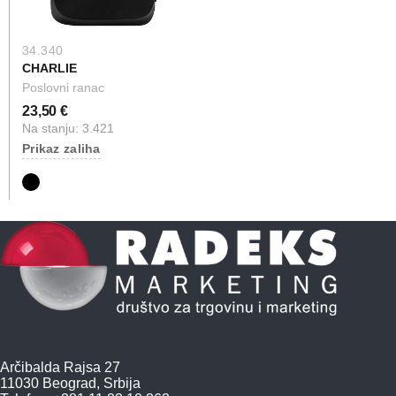
34.340
CHARLIE
Poslovni ranac
23,50 €
Na stanju: 3.421
Prikaz zaliha
Arčibalda Rajsa 27
11030 Beograd, Srbija