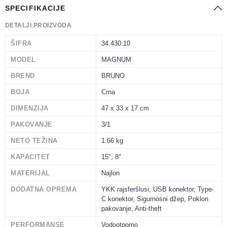
SPECIFIKACIJE
DETALJI PROIZVODA
ŠIFRA
34.430.10
MODEL
MAGNUM
BREND
BRUNO
BOJA
Crna
DIMENZIJA
47 x 33 x 17 cm
PAKOVANJE
3/1
NETO TEŽINA
1.66 kg
KAPACITET
15", 8"
MATERIJAL
Najlon
DODATNA OPREMA
YKK rajsferšlusi, USB konektor, Type-
C konektor, Sigurnosni džep, Poklon
pakovanje, Anti-theft
PERFORMANSE
Vodootporno