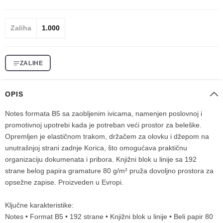
Zaliha
1.000
ZALIHE
OPIS
Notes formata B5 sa zaobljenim ivicama, namenjen poslovnoj i
promotivnoj upotrebi kada je potreban veći prostor za beleške.
Opremljen je elastičnom trakom, držačem za olovku i džepom na
unutrašnjoj strani zadnje Korica, što omogućava praktičnu
organizaciju dokumenata i pribora. Knjižni blok u linije sa 192
strane belog papira gramature 80 g/m² pruža dovoljno prostora za
opsežne zapise. Proizveden u Evropi.
Ključne karakteristike:
Notes • Format B5 • 192 strane • Knjižni blok u linije • Beli papir 80