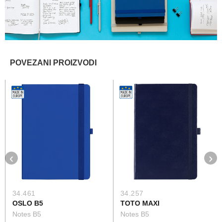
POVEZANI PROIZVODI
‹
›
34.461
34.257
OSLO B5
TOTO MAXI
Notes B5
Notes B5