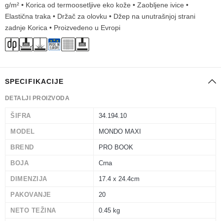
g/m² • Korica od termoosetljive eko kože • Zaobljene ivice •
Elastična traka • Držač za olovku • Džep na unutrašnjoj strani
zadnje Korica • Proizvedeno u Evropi
SPECIFIKACIJE
DETALJI PROIZVODA
ŠIFRA
34.194.10
MODEL
MONDO MAXI
BREND
PRO BOOK
BOJA
Crna
DIMENZIJA
17.4 x 24.4cm
PAKOVANJE
20
NETO TEŽINA
0.45 kg