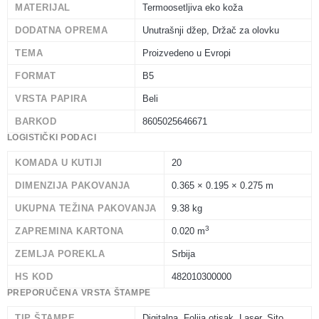
MATERIJAL
Termoosetljiva eko koža
DODATNA OPREMA
Unutrašnji džep, Držač za olovku
TEMA
Proizvedeno u Evropi
FORMAT
B5
VRSTA PAPIRA
Beli
BARKOD
8605025646671
LOGISTIČKI PODACI
KOMADA U KUTIJI
20
DIMENZIJA PAKOVANJA
0.365 × 0.195 × 0.275 m
UKUPNA TEŽINA PAKOVANJA
9.38 kg
3
ZAPREMINA KARTONA
0.020 m
ZEMLJA POREKLA
Srbija
HS KOD
482010300000
PREPORUČENA VRSTA ŠTAMPE
TIP ŠTAMPE
Digitalna, Folija otisak, Laser, Sito,