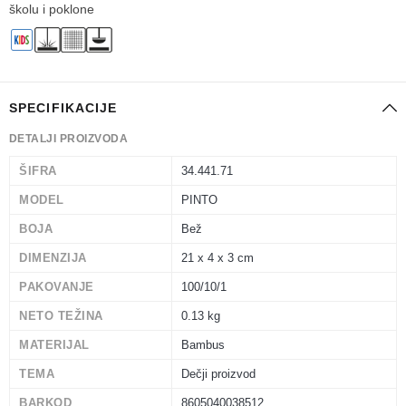
školu i poklone
SPECIFIKACIJE
DETALJI PROIZVODA
ŠIFRA
34.441.71
MODEL
PINTO
BOJA
Bež
DIMENZIJA
21 x 4 x 3 cm
PAKOVANJE
100/10/1
NETO TEŽINA
0.13 kg
MATERIJAL
Bambus
TEMA
Dečji proizvod
BARKOD
8605040038512