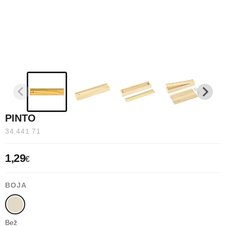
PINTO
34.441.71
1,29
€
BOJA
Bež