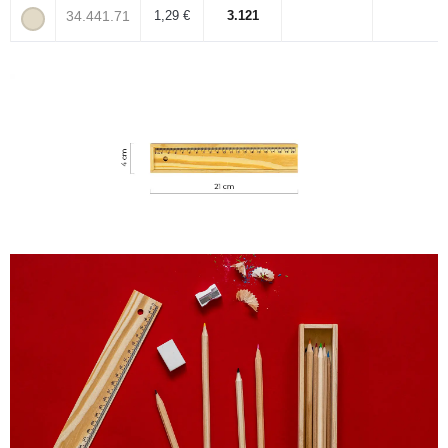
34.441.71
1,29 €
3.121