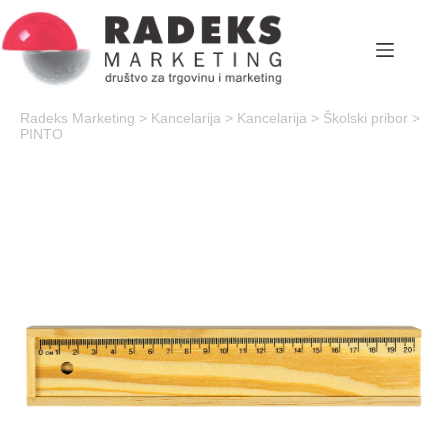
Skip
to
content
Radeks Marketing
>
Kancelarija
>
Kancelarija
>
Školski pribor
>
PINTO