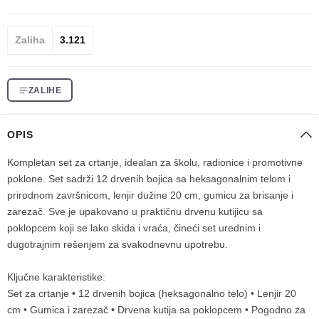
Zaliha
3.121
ZALIHE
OPIS
Kompletan set za crtanje, idealan za školu, radionice i promotivne
poklone. Set sadrži 12 drvenih bojica sa heksagonalnim telom i
prirodnom završnicom, lenjir dužine 20 cm, gumicu za brisanje i
zarezač. Sve je upakovano u praktičnu drvenu kutijicu sa
poklopcem koji se lako skida i vraća, čineći set urednim i
dugotrajnim rešenjem za svakodnevnu upotrebu.
Ključne karakteristike:
Set za crtanje • 12 drvenih bojica (heksagonalno telo) • Lenjir 20
cm • Gumica i zarezač • Drvena kutija sa poklopcem • Pogodno za