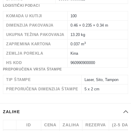
LOGISTIČKI PODACI
KOMADA U KUTIJI
100
DIMENZIJA PAKOVANJA
0.46 × 0.235 × 0.34 m
UKUPNA TEŽINA PAKOVANJA
13.20 kg
3
ZAPREMINA KARTONA
0.037 m
ZEMLJA POREKLA
Kina
HS KOD
960990900000
PREPORUČENA VRSTA ŠTAMPE
TIP ŠTAMPE
Laser, Sito, Tampon
PREPORUČENA DIMENZIJA ŠTAMPE
5 x 2 cm
ZALIHE
ID
CENA
ZALIHA
REZERVA
(2-5 DA