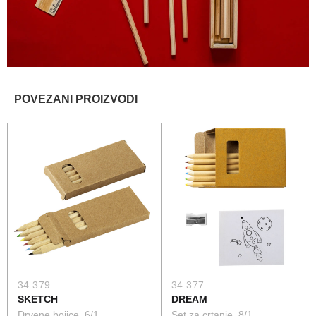
POVEZANI PROIZVODI
34.379
34.377
SKETCH
DREAM
Drvene bojice, 6/1
Set za crtanje, 8/1