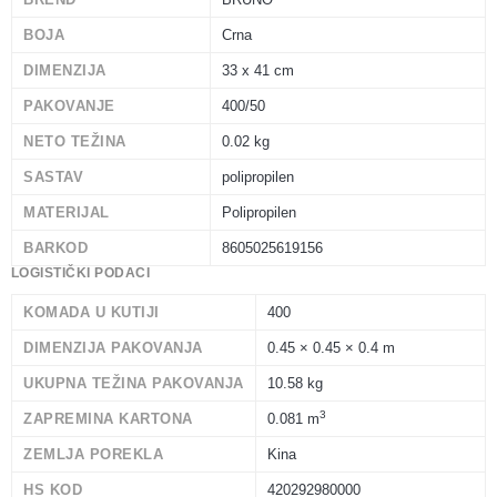
BOJA
Crna
DIMENZIJA
33 x 41 cm
PAKOVANJE
400/50
NETO TEŽINA
0.02 kg
SASTAV
polipropilen
MATERIJAL
Polipropilen
BARKOD
8605025619156
LOGISTIČKI PODACI
KOMADA U KUTIJI
400
DIMENZIJA PAKOVANJA
0.45 × 0.45 × 0.4 m
UKUPNA TEŽINA PAKOVANJA
10.58 kg
3
ZAPREMINA KARTONA
0.081 m
ZEMLJA POREKLA
Kina
HS KOD
420292980000