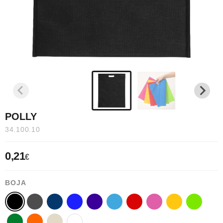
POLLY
34.100.10
0,21
€
BOJA