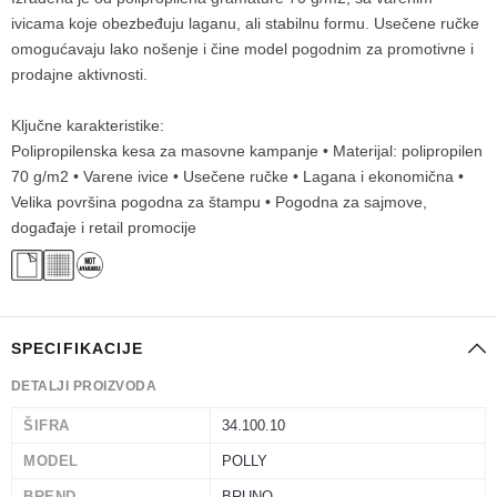
ivicama koje obezbeđuju laganu, ali stabilnu formu. Usečene ručke
omogućavaju lako nošenje i čine model pogodnim za promotivne i
prodajne aktivnosti.
Ključne karakteristike:
Polipropilenska kesa za masovne kampanje • Materijal: polipropilen
70 g/m2 • Varene ivice • Usečene ručke • Lagana i ekonomična •
Velika površina pogodna za štampu • Pogodna za sajmove,
događaje i retail promocije
SPECIFIKACIJE
DETALJI PROIZVODA
ŠIFRA
34.100.10
MODEL
POLLY
BREND
BRUNO