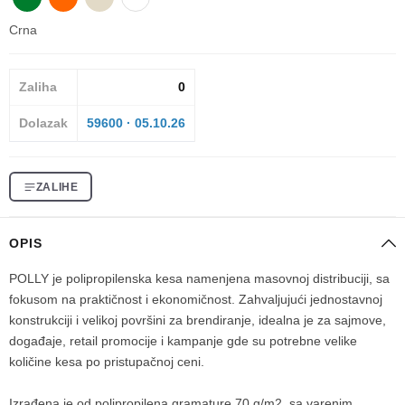
Crna
Zaliha
0
Dolazak
59600 · 05.10.26
ZALIHE
OPIS
POLLY je polipropilenska kesa namenjena masovnoj distribuciji, sa
fokusom na praktičnost i ekonomičnost. Zahvaljujući jednostavnoj
konstrukciji i velikoj površini za brendiranje, idealna je za sajmove,
događaje, retail promocije i kampanje gde su potrebne velike
količine kesa po pristupačnoj ceni.
Izrađena je od polipropilena gramature 70 g/m2, sa varenim