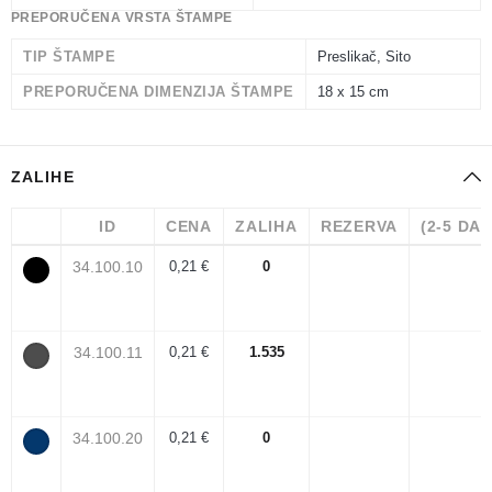
PREPORUČENA VRSTA ŠTAMPE
TIP ŠTAMPE
Preslikač, Sito
PREPORUČENA DIMENZIJA ŠTAMPE
18 x 15 cm
ZALIHE
ID
CENA
ZALIHA
REZERVA
(2-5 DA
34.100.10
0,21 €
0
34.100.11
0,21 €
1.535
34.100.20
0,21 €
0