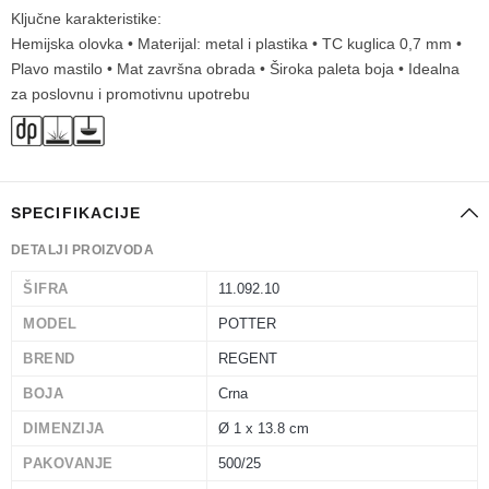
Ključne karakteristike:
Hemijska olovka • Materijal: metal i plastika • TC kuglica 0,7 mm •
Plavo mastilo • Mat završna obrada • Široka paleta boja • Idealna
za poslovnu i promotivnu upotrebu
SPECIFIKACIJE
DETALJI PROIZVODA
ŠIFRA
11.092.10
MODEL
POTTER
BREND
REGENT
BOJA
Crna
DIMENZIJA
Ø 1 x 13.8 cm
PAKOVANJE
500/25