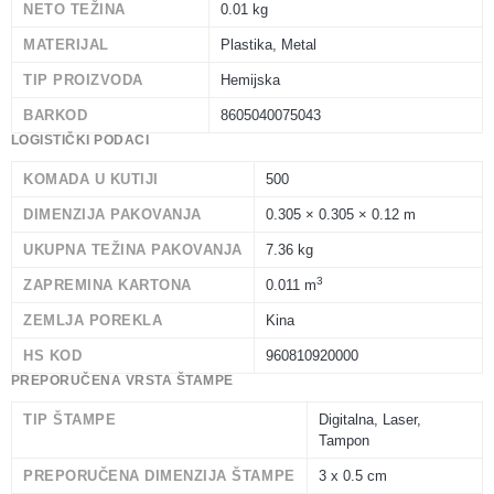
NETO TEŽINA
0.01 kg
MATERIJAL
Plastika, Metal
TIP PROIZVODA
Hemijska
BARKOD
8605040075043
LOGISTIČKI PODACI
KOMADA U KUTIJI
500
DIMENZIJA PAKOVANJA
0.305 × 0.305 × 0.12 m
UKUPNA TEŽINA PAKOVANJA
7.36 kg
3
ZAPREMINA KARTONA
0.011 m
ZEMLJA POREKLA
Kina
HS KOD
960810920000
PREPORUČENA VRSTA ŠTAMPE
TIP ŠTAMPE
Digitalna, Laser,
Tampon
PREPORUČENA DIMENZIJA ŠTAMPE
3 x 0.5 cm