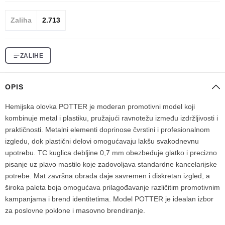
Zaliha
2.713
ZALIHE
OPIS
Hemijska olovka POTTER je moderan promotivni model koji
kombinuje metal i plastiku, pružajući ravnotežu između izdržljivosti i
praktičnosti. Metalni elementi doprinose čvrstini i profesionalnom
izgledu, dok plastični delovi omogućavaju lakšu svakodnevnu
upotrebu. TC kuglica debljine 0,7 mm obezbeđuje glatko i precizno
pisanje uz plavo mastilo koje zadovoljava standardne kancelarijske
potrebe. Mat završna obrada daje savremen i diskretan izgled, a
široka paleta boja omogućava prilagođavanje različitim promotivnim
kampanjama i brend identitetima. Model POTTER je idealan izbor
za poslovne poklone i masovno brendiranje.