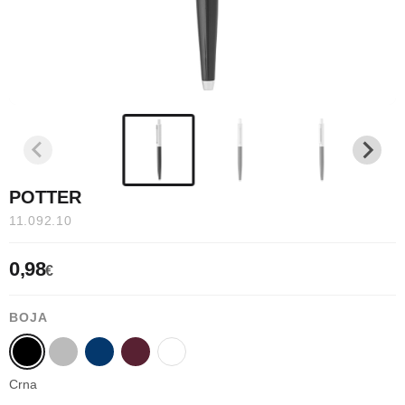
POTTER
11.092.10
0,98
€
BOJA
Crna