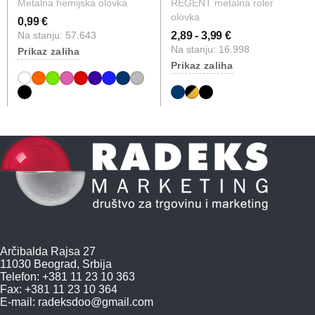
Metalna hemijska olovka
REGENT metalna roler
olovka
0,99 €
Na stanju: 57.643
2,89 - 3,99 €
Na stanju: 16.998
Prikaz zaliha
Prikaz zaliha
Arčibalda Rajsa 27
11030 Beograd, Srbija
Telefon: +381 11 23 10 363
Fax: +381 11 23 10 364
E-mail:
radeksdoo@gmail.com