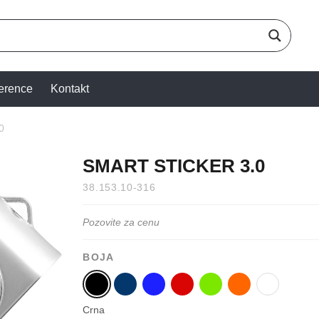
erence
Kontakt
0
SMART STICKER 3.0
38.153.10-316
Pozovite za cenu
BOJA
Crna