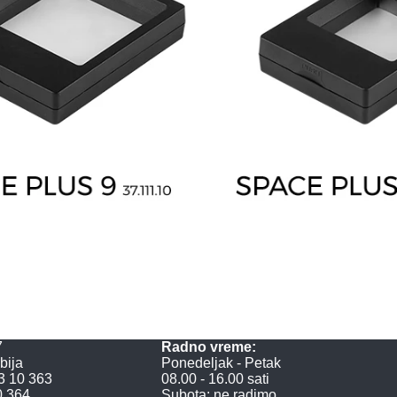
7
Radno vreme:
bija
Ponedeljak - Petak
3 10 363
08.00 - 16.00 sati
0 364
Subota: ne radimo