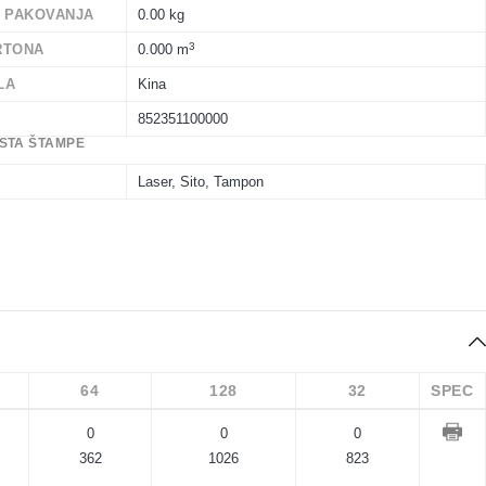
A PAKOVANJA
0.00 kg
3
RTONA
0.000 m
LA
Kina
852351100000
STA ŠTAMPE
Laser, Sito, Tampon
64
128
32
SPEC
0
0
0
362
1026
823