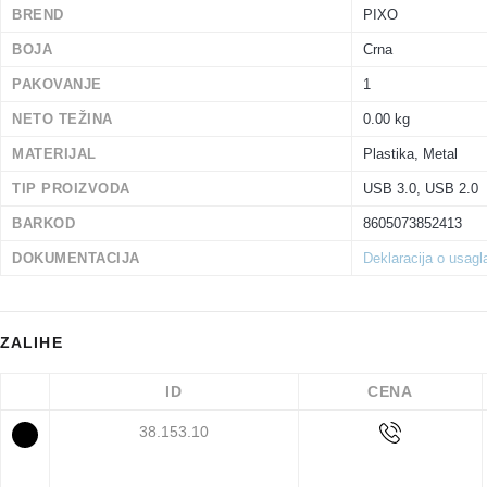
BREND
PIXO
BOJA
Crna
PAKOVANJE
1
NETO TEŽINA
0.00 kg
MATERIJAL
Plastika, Metal
TIP PROIZVODA
USB 3.0, USB 2.0
BARKOD
8605073852413
DOKUMENTACIJA
Deklaracija o usag
ZALIHE
ID
CENA
38.153.10