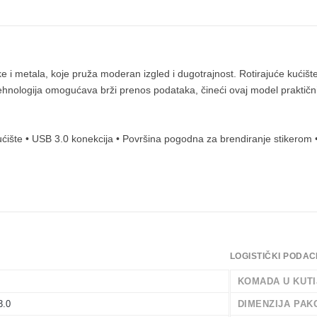
i metala, koje pruža moderan izgled i dugotrajnost. Rotirajuće kući
tehnologija omogućava brži prenos podataka, čineći ovaj model prakt
 kućište • USB 3.0 konekcija • Površina pogodna za brendiranje stiker
LOGISTIČKI PODAC
KOMADA U KUTI
.0
DIMENZIJA PAK