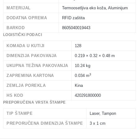
MATERIJAL
Termoosetljiva eko koža, Aluminijum
DODATNA OPREMA
RFID zaštita
BARKOD
8605040019443
LOGISTIČKI PODACI
KOMADA U KUTIJI
128
DIMENZIJA PAKOVANJA
0.219 × 0.32 × 0.48 m
UKUPNA TEŽINA PAKOVANJA
10.24 kg
3
ZAPREMINA KARTONA
0.034 m
ZEMLJA POREKLA
Kina
HS KOD
420291800000
PREPORUČENA VRSTA ŠTAMPE
TIP ŠTAMPE
Laser, Tampon
PREPORUČENA DIMENZIJA ŠTAMPE
3 x 1 cm