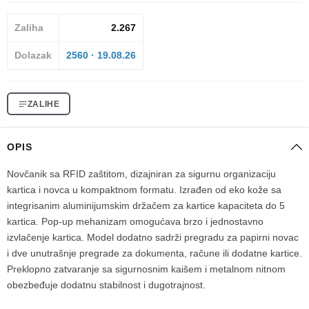
Zaliha
2.267
Dolazak
2560 · 19.08.26
ZALIHE
OPIS
Novčanik sa RFID zaštitom, dizajniran za sigurnu organizaciju
kartica i novca u kompaktnom formatu. Izrađen od eko kože sa
integrisanim aluminijumskim držačem za kartice kapaciteta do 5
kartica. Pop-up mehanizam omogućava brzo i jednostavno
izvlačenje kartica. Model dodatno sadrži pregradu za papirni novac
i dve unutrašnje pregrade za dokumenta, račune ili dodatne kartice.
Preklopno zatvaranje sa sigurnosnim kaišem i metalnom nitnom
obezbeđuje dodatnu stabilnost i dugotrajnost.