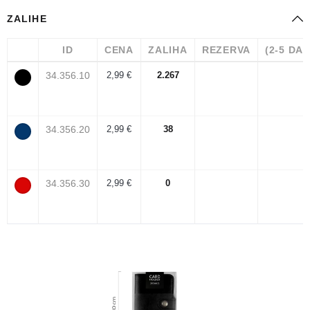
ZALIHE
ID
CENA
ZALIHA
REZERVA
(2-5 DA
34.356.10
2,99 €
2.267
34.356.20
2,99 €
38
34.356.30
2,99 €
0