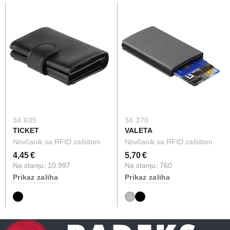
34.605
34.370
TICKET
VALETA
Novčanik sa RFID zaštitom
Novčanik sa RFID zaštitom
4,45 €
5,70 €
Na stanju: 10.997
Na stanju: 760
Prikaz zaliha
Prikaz zaliha