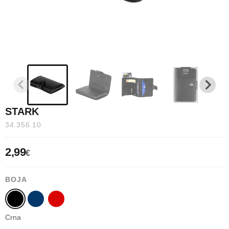
STARK
34.356.10
2,99
€
BOJA
Crna