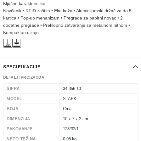
Ključne karakteristike:
Novčanik • RFID zaštita • Eko koža • Aluminijumski držač za do 5
kartica • Pop-up mehanizam • Pregrada za papirni novac • 2
dodatne pregrade • Preklopno zatvaranje sa metalnom nitnom •
Kompaktan dizajn
SPECIFIKACIJE
DETALJI PROIZVODA
ŠIFRA
34.356.10
MODEL
STARK
BOJA
Crna
DIMENZIJA
10 x 7 x 2 cm
PAKOVANJE
128/32/1
NETO TEŽINA
0.08 kg