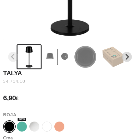
TALYA
34.714.10
6,90
€
BOJA
Crna