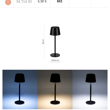
34.714.92
6,90 €
843