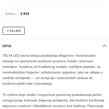
Zaliha
2.919
ZALIHE
OPIS
TALYA LED stona lampa predstavlja elegantno i funkcionalno
rešenje za savremene poslovne prostore, hotele i premium
enterijere. Izrađena od kvalitetnog metala i izdržljive plastike, sa
minimalističkim linijama i sofisticiranim izgledom, lako se uklapa u
različite ambijente — od recepcija i restoranskih stolova do
konferencijskih sala i kancelarija.
Tri režima boje svetla i mogućnost preciznog podešavanja jačine
omogućavaju kreiranje željenog ambijenta, dok bežično korišćenje
doprinosi urednom i fleksibilnom prostoru bez kablova. Pakovanje