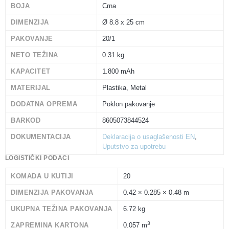
BOJA
Crna
DIMENZIJA
Ø 8.8 x 25 cm
PAKOVANJE
20/1
NETO TEŽINA
0.31 kg
KAPACITET
1.800 mAh
MATERIJAL
Plastika, Metal
DODATNA OPREMA
Poklon pakovanje
BARKOD
8605073844524
DOKUMENTACIJA
Deklaracija o usaglašenosti EN
,
Uputstvo za upotrebu
LOGISTIČKI PODACI
KOMADA U KUTIJI
20
DIMENZIJA PAKOVANJA
0.42 × 0.285 × 0.48 m
UKUPNA TEŽINA PAKOVANJA
6.72 kg
3
ZAPREMINA KARTONA
0.057 m