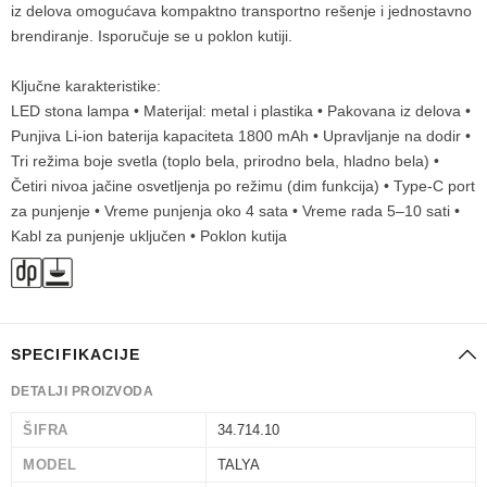
iz delova omogućava kompaktno transportno rešenje i jednostavno
brendiranje. Isporučuje se u poklon kutiji.
Ključne karakteristike:
LED stona lampa • Materijal: metal i plastika • Pakovana iz delova •
Punjiva Li-ion baterija kapaciteta 1800 mAh • Upravljanje na dodir •
Tri režima boje svetla (toplo bela, prirodno bela, hladno bela) •
Četiri nivoa jačine osvetljenja po režimu (dim funkcija) • Type-C port
za punjenje • Vreme punjenja oko 4 sata • Vreme rada 5–10 sati •
Kabl za punjenje uključen • Poklon kutija
SPECIFIKACIJE
DETALJI PROIZVODA
ŠIFRA
34.714.10
MODEL
TALYA