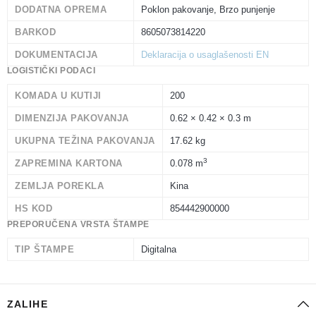
DODATNA OPREMA
Poklon pakovanje, Brzo punjenje
BARKOD
8605073814220
DOKUMENTACIJA
Deklaracija o usaglašenosti EN
LOGISTIČKI PODACI
KOMADA U KUTIJI
200
DIMENZIJA PAKOVANJA
0.62 × 0.42 × 0.3 m
UKUPNA TEŽINA PAKOVANJA
17.62 kg
3
ZAPREMINA KARTONA
0.078 m
ZEMLJA POREKLA
Kina
HS KOD
854442900000
PREPORUČENA VRSTA ŠTAMPE
TIP ŠTAMPE
Digitalna
ZALIHE