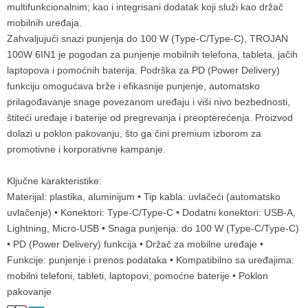
multifunkcionalnim; kao i integrisani dodatak koji služi kao držač
mobilnih uređaja.
Zahvaljujući snazi punjenja do 100 W (Type-C/Type-C), TROJAN
100W 6IN1 je pogodan za punjenje mobilnih telefona, tableta, jačih
laptopova i pomoćnih baterija. Podrška za PD (Power Delivery)
funkciju omogućava brže i efikasnije punjenje, automatsko
prilagođavanje snage povezanom uređaju i viši nivo bezbednosti,
štiteći uređaje i baterije od pregrevanja i preopterećenja. Proizvod
dolazi u poklon pakovanju, što ga čini premium izborom za
promotivne i korporativne kampanje.
Ključne karakteristike:
Materijal: plastika, aluminijum • Tip kabla: uvlačeći (automatsko
uvlačenje) • Konektori: Type-C/Type-C • Dodatni konektori: USB-A,
Lightning, Micro-USB • Snaga punjenja: do 100 W (Type-C/Type-C)
• PD (Power Delivery) funkcija • Držač za mobilne uređaje •
Funkcije: punjenje i prenos podataka • Kompatibilno sa uređajima:
mobilni telefoni, tableti, laptopovi, pomoćne baterije • Poklon
pakovanje