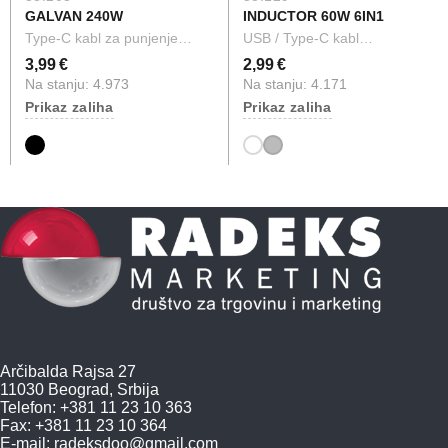
GALVAN 240W
INDUCTOR 60W 6IN1
Type-C kabl za punjenje…
USB / Type-C kabl…
3,99 €
2,99 €
Na stanju: 4.973
Na stanju: 4.171
Prikaz zaliha
Prikaz zaliha
Arčibalda Rajsa 27
11030 Beograd, Srbija
Telefon: +381 11 23 10 363
Fax: +381 11 23 10 364
E-mail:
radeksdoo@gmail.com