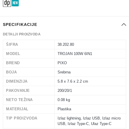
SPECIFIKACIJE
DETALJI PROIZVODA
ŠIFRA
38.202.80
MODEL
TROJAN 100W 6IN1
BREND
PIXO
BOJA
Srebrna
DIMENZIJA
5.8 x 7.6 x 2.2 cm
PAKOVANJE
200/20/1
NETO TEŽINA
0.08 kg
MATERIJAL
Plastika
TIP PROIZVODA
Izlaz lightning, Izlaz USB, Izlaz micro
USB, Izlaz Type-C, Ulaz Type-C