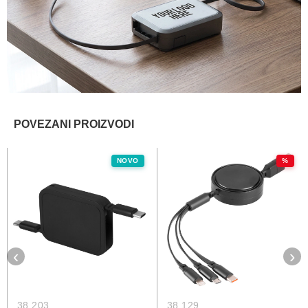
POVEZANI PROIZVODI
NOVO
%
‹
›
38.203
38.129