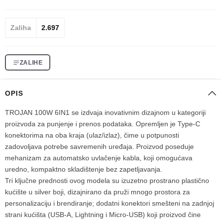
Zaliha
2.697
ZALIHE
OPIS
TROJAN 100W 6IN1 se izdvaja inovativnim dizajnom u kategoriji
proizvoda za punjenje i prenos podataka. Opremljen je Type-C
konektorima na oba kraja (ulaz/izlaz), čime u potpunosti
zadovoljava potrebe savremenih uređaja. Proizvod poseduje
mehanizam za automatsko uvlačenje kabla, koji omogućava
uredno, kompaktno skladištenje bez zapetljavanja.
Tri ključne prednosti ovog modela su izuzetno prostrano plastično
kućište u silver boji, dizajnirano da pruži mnogo prostora za
personalizaciju i brendiranje; dodatni konektori smešteni na zadnjoj
strani kućišta (USB-A, Lightning i Micro-USB) koji proizvod čine