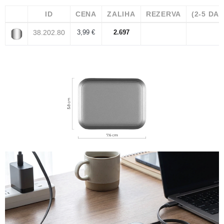
ID
CENA
ZALIHA
REZERVA
(2-5 DA
38.202.80
3,99 €
2.697