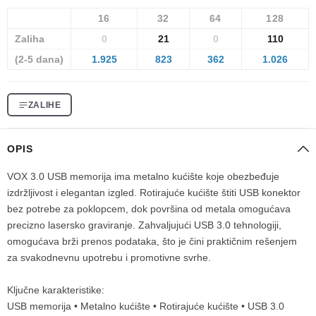
16
32
64
128
Zaliha
0
21
0
110
(2-5 dana)
1.925
823
362
1.026
ZALIHE
OPIS
VOX 3.0 USB memorija ima metalno kućište koje obezbeđuje
izdržljivost i elegantan izgled. Rotirajuće kućište štiti USB konektor
bez potrebe za poklopcem, dok površina od metala omogućava
precizno lasersko graviranje. Zahvaljujući USB 3.0 tehnologiji,
omogućava brži prenos podataka, što je čini praktičnim rešenjem
za svakodnevnu upotrebu i promotivne svrhe.
Ključne karakteristike:
USB memorija • Metalno kućište • Rotirajuće kućište • USB 3.0