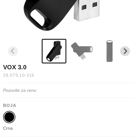
VOX 3.0
38.079.10-316
Pozovite za cenu
BOJA
Crna