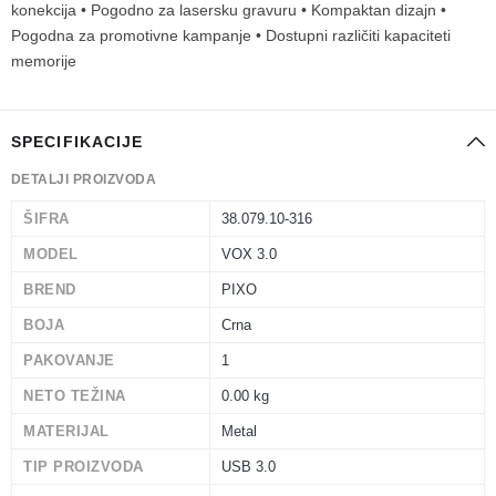
konekcija • Pogodno za lasersku gravuru • Kompaktan dizajn •
Pogodna za promotivne kampanje • Dostupni različiti kapaciteti
memorije
SPECIFIKACIJE
DETALJI PROIZVODA
ŠIFRA
38.079.10-316
MODEL
VOX 3.0
BREND
PIXO
BOJA
Crna
PAKOVANJE
1
NETO TEŽINA
0.00 kg
MATERIJAL
Metal
TIP PROIZVODA
USB 3.0