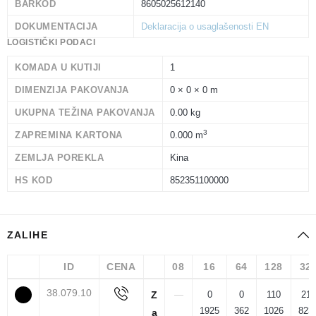
BARKOD
8605025612140
DOKUMENTACIJA
Deklaracija o usaglašenosti EN
LOGISTIČKI PODACI
KOMADA U KUTIJI
1
DIMENZIJA PAKOVANJA
0 × 0 × 0 m
UKUPNA TEŽINA PAKOVANJA
0.00 kg
3
ZAPREMINA KARTONA
0.000 m
ZEMLJA POREKLA
Kina
HS KOD
852351100000
ZALIHE
ID
CENA
08
16
64
128
32
38.079.10
Z
—
0
0
110
21
1925
362
1026
823
a