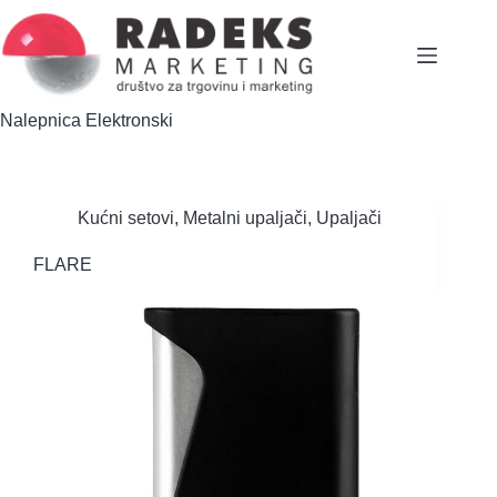
Skip
to
content
Nalepnica
Elektronski
Kućni setovi
,
Metalni upaljači
,
Upaljači
FLARE