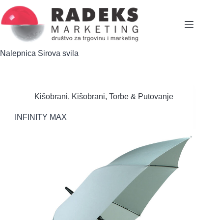
Skip
to
content
Nalepnica
Sirova svila
Kišobrani
,
Kišobrani
,
Torbe & Putovanje
INFINITY MAX