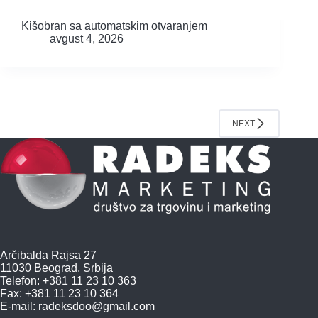
Kišobran sa automatskim otvaranjem
avgust 4, 2026
NEXT
Arčibalda Rajsa 27
11030 Beograd, Srbija
Telefon: +381 11 23 10 363
Fax: +381 11 23 10 364
E-mail:
radeksdoo@gmail.com